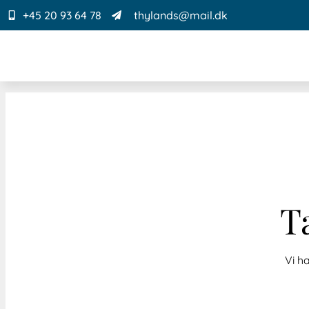
+45 20 93 64 78
thylands@mail.dk
T
Vi h