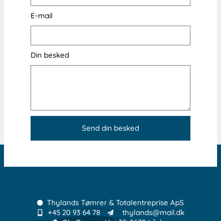
E-mail
Din besked
Send din besked
Thylands Tømrer & Totalentreprise ApS
+45 20 93 64 78
thylands@mail.dk