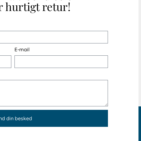
 hurtigt retur!
E-mail
nd din besked