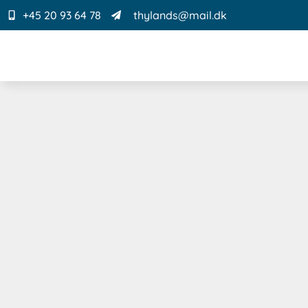
+45 20 93 64 78
thylands@mail.dk