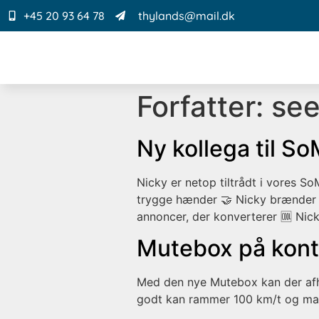
+45 20 93 64 78
thylands@mail.dk
Forfatter:
see
Ny kollega til S
Nicky er netop tiltrådt i vores 
trygge hænder 🤝 Nicky brænder 
annoncer, der konverterer 🆒 Nick
Mutebox på kont
Med den nye Mutebox kan der afho
godt kan rammer 100 km/t og man ha