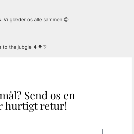
s. Vi glæder os alle sammen 😊
to the jubgle 🌲🌳🌴
smål? Send os en
 hurtigt retur!