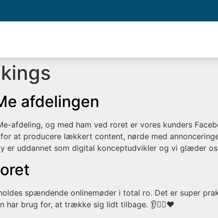
kings
oMe afdelingen
SoMe-afdeling, og med ham ved roret er vores kunders Face
for at producere lækkert content, nørde med annoncerin
y er uddannet som digital konceptudvikler og vi glæder os 
oret
ldes spændende onlinemøder i total ro. Det er super prak
r brug for, at trække sig lidt tilbage. 👂👍🏼❤️